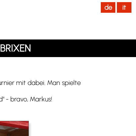
de
it
News
Home
[ IT ]
 BRIXEN
rnier mit dabei. Man spielte
" - bravo, Markus!