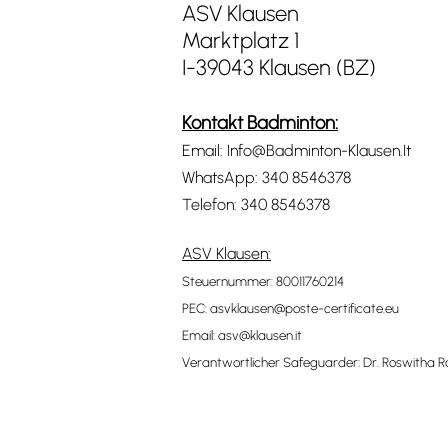
ASV Klausen
Marktplatz 1
I-39043 Klausen (BZ)
Kontakt Badminton:
Email:
Info@Badminton-Klausen.It
WhatsApp:
340 8546378
Telefon:
340 8546378
ASV Klausen:
Steuernummer: 80011760214
PEC:
asvklausen@poste-certificate.eu
Email:
asv@klausen.it
Verantwortlicher Safeguarder: Dr. Roswitha Ra