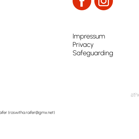
Impressum
Privacy
Safeguarding
ifer (
roswitha.raifer@gmx.net
)