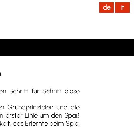
de
it
News
Home
[ IT ]
!
n Schritt für Schritt diese
hen Grundprinzipien und die
in erster Linie um den Spaß
it, das Erlernte beim Spiel