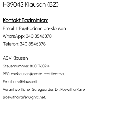
I-39043 Klausen (BZ)
Kontakt Badminton:
Email:
Info@Badminton-Klausen.It
WhatsApp:
340 8546378
Telefon:
340 8546378
ASV Klausen:
Steuernummer: 80011760214
PEC:
asvklausen@poste-certificate.eu
Email:
asv@klausen.it
Verantwortlicher Safeguarder: Dr. Roswitha Raifer
(
roswitha.raifer@gmx.net
)