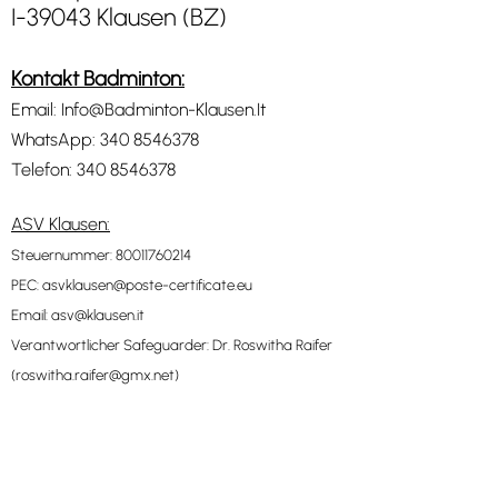
I-39043 Klausen (BZ)
Kontakt Badminton:
Email:
Info@Badminton-Klausen.It
WhatsApp:
340 8546378
Telefon:
340 8546378
ASV Klausen:
Steuernummer: 80011760214
PEC:
asvklausen@poste-certificate.eu
Email:
asv@klausen.it
Verantwortlicher Safeguarder: Dr. Roswitha Raifer
(
roswitha.raifer@gmx.net
)