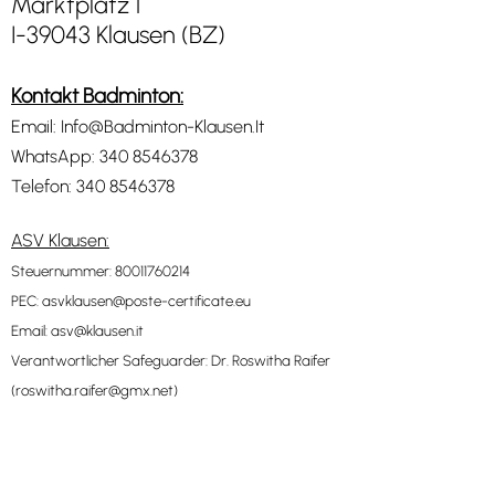
Marktplatz 1
I-39043 Klausen (BZ)
Kontakt Badminton:
Email:
Info@Badminton-Klausen.It
WhatsApp:
340 8546378
Telefon:
340 8546378
ASV Klausen:
Steuernummer: 80011760214
PEC:
asvklausen@poste-certificate.eu
Email:
asv@klausen.it
Verantwortlicher Safeguarder: Dr. Roswitha Raifer
(
roswitha.raifer@gmx.net
)