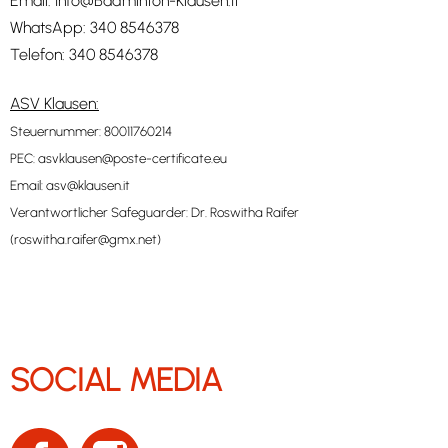
Email:
Info@Badminton-Klausen.It
WhatsApp:
340 8546378
Telefon:
340 8546378
ASV Klausen:
Steuernummer: 80011760214
PEC:
asvklausen@poste-certificate.eu
Email:
asv@klausen.it
Verantwortlicher Safeguarder: Dr. Roswitha Raifer
(
roswitha.raifer@gmx.net
)
SOCIAL MEDIA