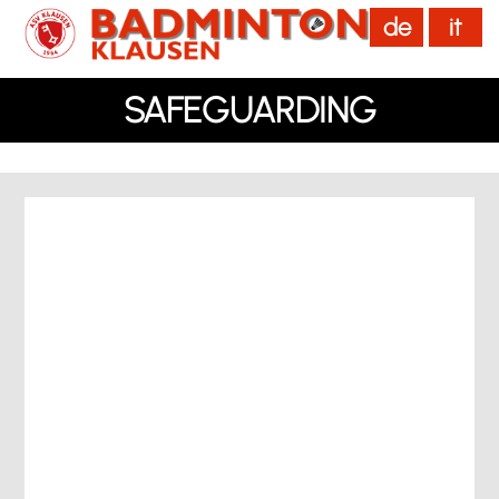
de
it
menu
SAFEGUARDING