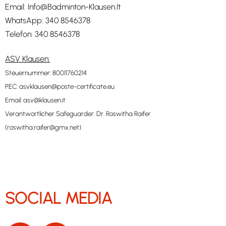
Email:
Info@Badminton-Klausen.It
WhatsApp:
340 8546378
Telefon:
340 8546378
ASV Klausen:
Steuernummer: 80011760214
PEC:
asvklausen@poste-certificate.eu
Email:
asv@klausen.it
Verantwortlicher Safeguarder: Dr. Roswitha Raifer
(
roswitha.raifer@gmx.net
)
SOCIAL MEDIA