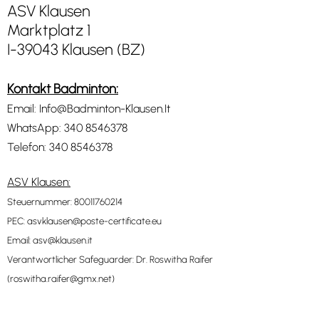
ASV Klausen
Marktplatz 1
I-39043 Klausen (BZ)
Kontakt Badminton:
Email:
Info@Badminton-Klausen.It
WhatsApp:
340 8546378
Telefon:
340 8546378
ASV Klausen:
Steuernummer: 80011760214
PEC:
asvklausen@poste-certificate.eu
Email:
asv@klausen.it
Verantwortlicher Safeguarder: Dr. Roswitha Raifer
(
roswitha.raifer@gmx.net
)