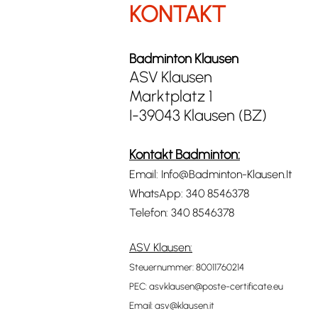
KONTAKT
Badminton Klausen
ASV Klausen
Marktplatz 1
I-39043 Klausen (BZ)
Kontakt Badminton:
Email:
Info@Badminton-Klausen.It
WhatsApp:
340 8546378
Telefon:
340 8546378
ASV Klausen:
Steuernummer: 80011760214
PEC:
asvklausen@poste-certificate.eu
Email:
asv@klausen.it