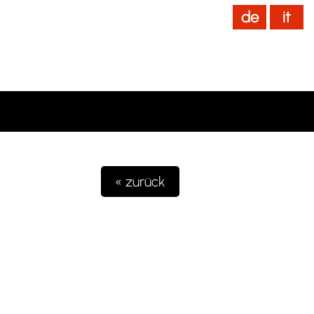
de
it
News
Home
[ IT ]
« zurück