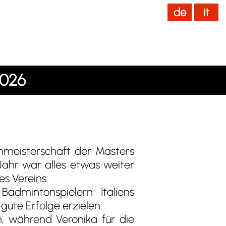
de
it
News
Home
[ IT ]
026
enmeisterschaft der Masters
 Jahr war alles etwas weiter
es Vereins.
admintonspielern Italiens
gute Erfolge erzielen.
n, während Veronika für die