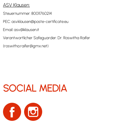
ASV Klausen:
Steuernummer: 80011760214
PEC:
asvklausen@poste-certificate.eu
Email:
asv@klausen.it
Verantwortlicher Safeguarder: Dr. Roswitha Raifer
(
roswitha.raifer@gmx.net
)
SOCIAL MEDIA